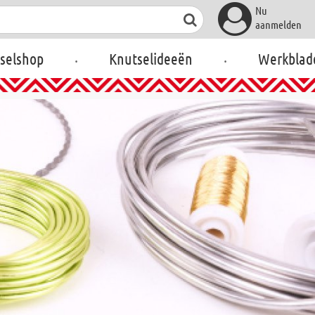
Nu
aanmelden
.
.
selshop
Knutselideeën
Werkblad