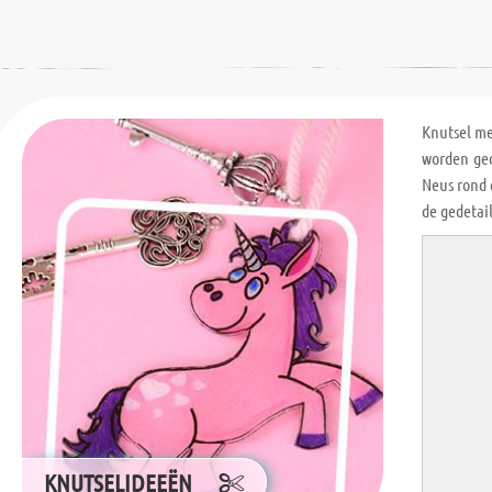
Knutsel m
worden ged
Neus rond 
de gedetai
KNUTSELIDEEËN