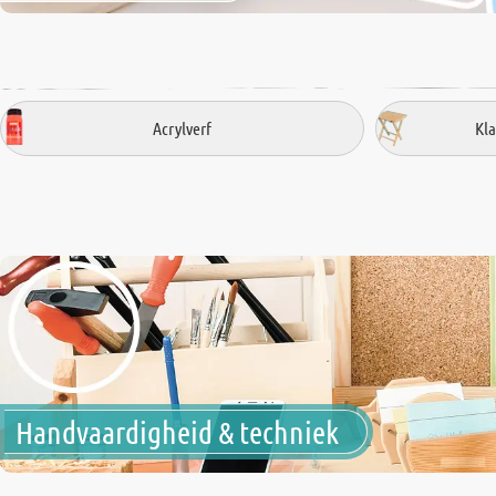
Acrylverf
Kl
Handvaardigheid & techniek