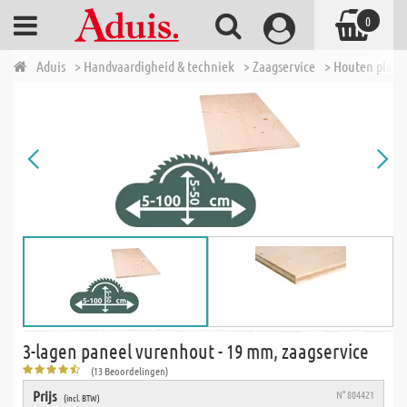
0
Aduis
> Handvaardigheid & techniek
> Zaagservice
> Houten plate
3-lagen paneel vurenhout - 19 mm, zaagservice
(13 Beoordelingen)
Prijs
N° 804421
(incl. BTW)