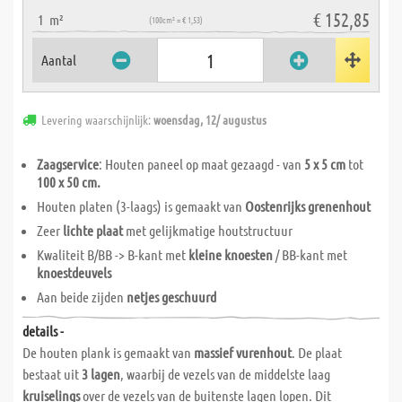
€ 152,85
1
m²
(100cm² = € 1,53)
Aantal
Levering waarschijnlijk:
woensdag, 12/ augustus
Zaagservice
: Houten paneel op maat gezaagd - van
5 x 5 cm
tot
100 x 50 cm.
Houten platen (3-laags) is gemaakt van
Oostenrijks grenenhout
Zeer
lichte plaat
met gelijkmatige houtstructuur
Kwaliteit B/BB -> B-kant met
kleine knoesten
/ BB-kant met
knoestdeuvels
Aan beide zijden
netjes geschuurd
details -
De houten plank is gemaakt van
massief vurenhout
. De plaat
bestaat uit
3 lagen
, waarbij de vezels van de middelste laag
kruiselings
over de vezels van de buitenste lagen lopen. Dit