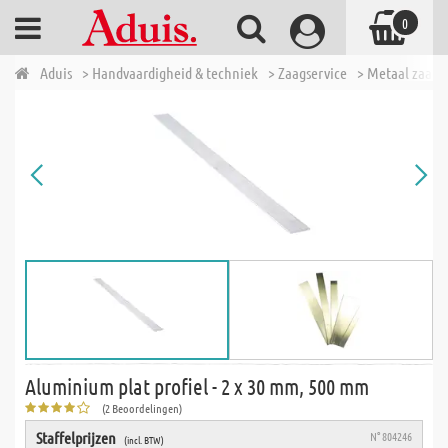
0
Aduis
> Handvaardigheid & techniek
> Zaagservice
> Metaal zaags
Aluminium plat profiel - 2 x 30 mm, 500 mm
(2 Beoordelingen)
Staffelprijzen
N° 804246
(incl. BTW)