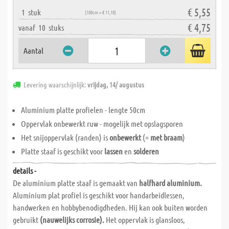
€ 5,55
1
stuk
(100cm = € 11,10)
€ 4,75
vanaf
10
stuks
Aantal
Levering waarschijnlijk:
vrijdag, 14/ augustus
Aluminium platte profielen - lengte 50cm
Oppervlak onbewerkt ruw - mogelijk met opslagsporen
Het snijoppervlak (randen) is
onbewerkt
(=
met braam
)
Platte staaf is geschikt voor
lassen
en
solderen
details -
De aluminium platte staaf is gemaakt van
halfhard aluminium.
Aluminium plat profiel is geschikt voor handarbeidlessen,
handwerken en hobbybenodigdheden. Hij kan ook buiten worden
gebruikt
(nauwelijks corrosie).
Het oppervlak is glansloos,