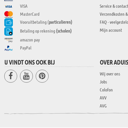
VISA
Service & contac
MasterCard
Verzendkosten &
Vooruitbetaling (
particulieren)
FAQ - veelgestel
Mijn account
Betaling op rekening
(scholen)
amazon pay
PayPal
U VINDT ONS OOK BIJ
OVER ADUI
Wij over ons
Jobs
Colofon
AVV
AVG