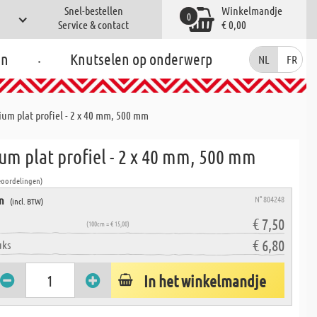
Snel-bestellen
Winkelmandje
0
Service & contact
€ 0,00
.
en
Knutselen op onderwerp
NL
FR
um plat profiel - 2 x 40 mm, 500 mm
um plat profiel - 2 x 40 mm, 500 mm
eoordelingen)
en
N° 804248
(incl. BTW)
€ 7,50
(100cm = € 15,00)
€ 6,80
uks
In het winkelmandje