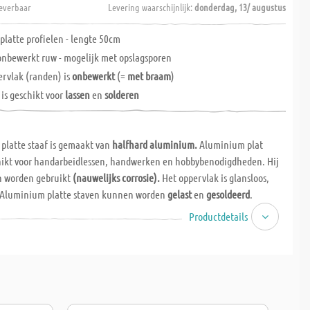
everbaar
Levering waarschijnlijk:
donderdag, 13/ augustus
latte profielen - lengte 50cm
nbewerkt ruw - mogelijk met opslagsporen
ervlak (randen) is
onbewerkt
(=
met braam
)
 is geschikt voor
lassen
en
solderen
platte staaf is gemaakt van
halfhard aluminium.
Aluminium plat
schikt voor handarbeidlessen, handwerken en hobbybenodigdheden. Hij
n worden gebruikt
(nauwelijks corrosie).
Het oppervlak is glansloos,
 Aluminium platte staven kunnen worden
gelast
en
gesoldeerd
.
Productdetails