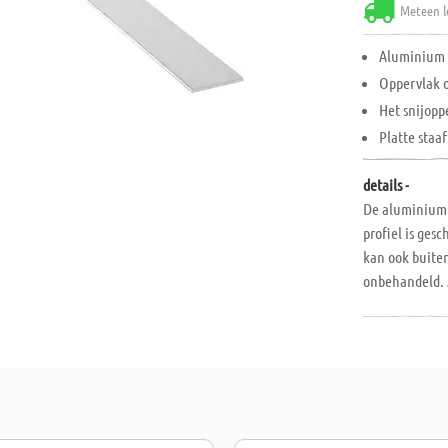
Meteen l
Aluminium p
Oppervlak o
Het snijopp
Platte staaf
details -
De aluminium 
profiel is ge
kan ook buite
onbehandeld.