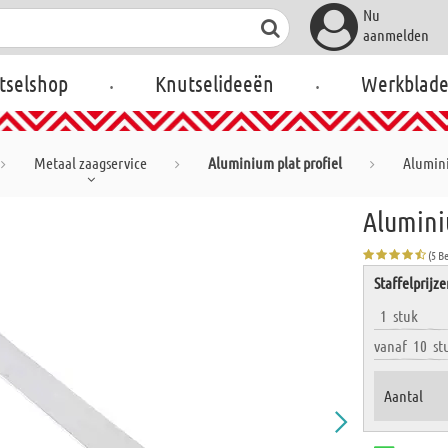
Nu
aanmelden
.
.
tselshop
Knutselideeën
Werkblad
Metaal zaagservice
Aluminium plat profiel
Alumini
Alumini
(5 B
Staffelprijz
1
stuk
vanaf
10
st
Aantal