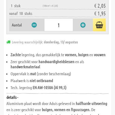
€ 2,05
1
stuk
(100cm² = € 2,05)
€ 1,95
vanaf
10
stuks
Aantal
Levering waarschijnlijk:
donderdag, 13/ augustus
Zachte
legering, dus gemakkelijk te
vormen, buigen
en
vouwen
Zeer geschikt voor
handvaardigheidslessen
en als
handwerkmateriaal
Oppervlak is
mat
(zonder beschermlaag)
Plaatwerk is
niet ontbraamd
Tech. legering
EN AW-1050A (Al 99,5)
details -
Aluminium plaat wordt door Aduis geleverd in
halfharde uitvoering
en is zeer geschikt voor
buigen, vormen en figuurzagen.
De