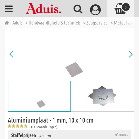
0
Aduis
> Handvaardigheid & techniek
> Zaagservice
> Metaal zaags
Aluminiumplaat - 1 mm, 10 x 10 cm
(13 Beoordelingen)
Staffelprijzen
N° 804045
(incl. BTW)