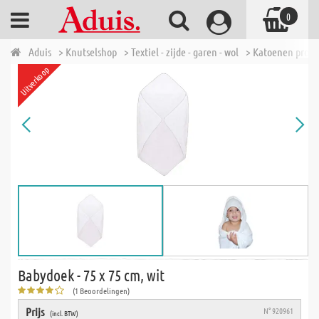
0
Aduis
> Knutselshop
> Textiel - zijde - garen - wol
> Katoenen prod
Uitverkoop
Babydoek - 75 x 75 cm, wit
(1 Beoordelingen)
Prijs
N° 920961
(incl. BTW)