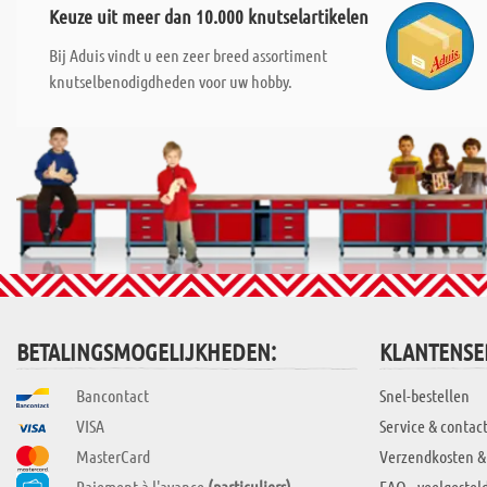
Keuze uit meer dan 10.000 knutselartikelen
Bij Aduis vindt u een zeer breed assortiment
knutselbenodigdheden voor uw hobby.
BETALINGSMOGELIJKHEDEN:
KLANTENSE
Bancontact
Snel-bestellen
VISA
Service & contac
MasterCard
Verzendkosten &
Paiement à l'avance
(particuliers)
FAQ - veelgestel