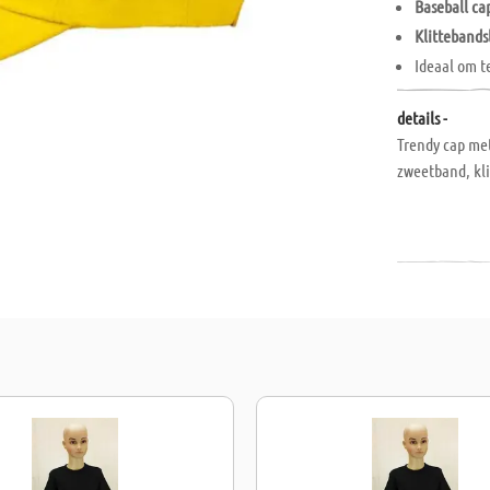
Baseball ca
Klittebands
Ideaal om t
details -
Trendy cap met
zweetband, kli