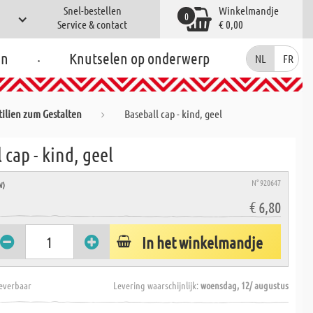
Snel-bestellen
Winkelmandje
0
Service & contact
€ 0,00
.
en
Knutselen op onderwerp
NL
FR
tilien zum Gestalten
Baseball cap - kind, geel
 cap - kind, geel
N° 920647
W)
€ 6,80
In het winkelmandje
everbaar
Levering waarschijnlijk:
woensdag, 12/ augustus