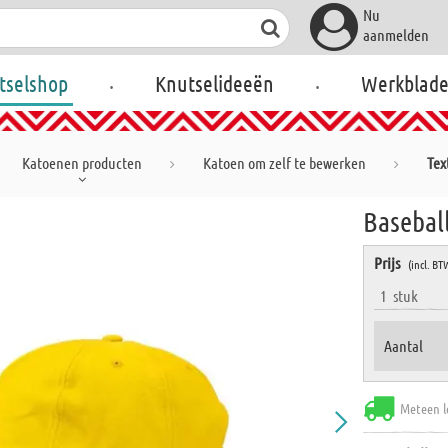
Nu
aanmelden
.
.
tselshop
Knutselideeën
Werkblad
Katoenen producten
Katoen om zelf te bewerken
Tex
Baseball
Prijs
(incl. BT
1
stuk
Aantal
Meteen l