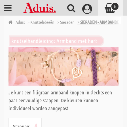
0
Aduis
> Knutselideeën
> Sieraden
> SIERADEN - ARMBANDEN
knutselhandleiding: Armband met hart
Je kunt een filigraan armband knopen in slechts een
paar eenvoudige stappen. De kleuren kunnen
individueel worden aangepast.
4
Stappen: