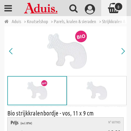
0
Aduis
> Knutselshop
> Parels, kralen & sieraden
> Strijkkralen & t
Bio strijkkralenbordje - vos, 11 x 9 cm
Prijs
N° 607985
(incl. BTW)