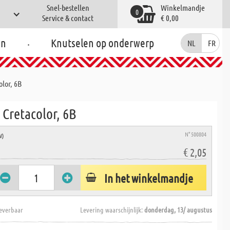
Snel-bestellen
Winkelmandje
0
Service & contact
€ 0,00
.
en
Knutselen op onderwerp
NL
FR
olor, 6B
t Cretacolor, 6B
N° 500804
W)
€ 2,05
In het winkelmandje
everbaar
Levering waarschijnlijk:
donderdag, 13/ augustus