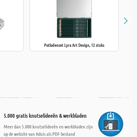
eerde en creatieve kunstwerken. Ideaal voor kunstenaars en
n die waarde hechten aan kwaliteit en expressiviteit!
Potlodenset Lyra Art Design, 12 stuks
5.000 gratis knutselideeën & werkbladen
Meer dan 5.000 knutselideeën en werkbladen zijn
op de website van Aduis als PDF-bestand