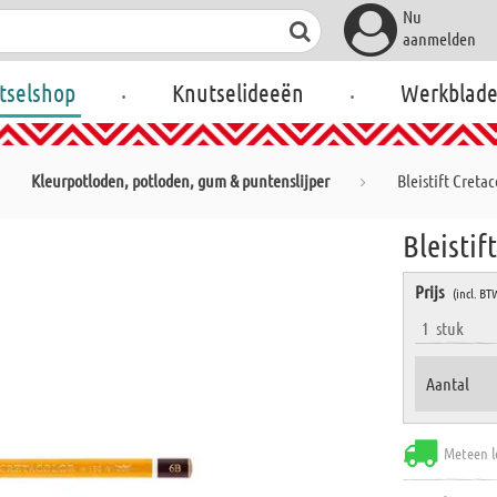
Nu
aanmelden
.
.
tselshop
Knutselideeën
Werkblad
Kleurpotloden, potloden, gum & puntenslijper
Bleistift Cretac
Bleistif
Prijs
(incl. BT
1
stuk
Aantal
Meteen l