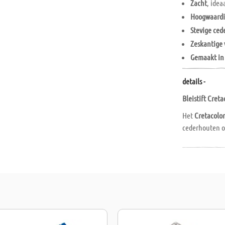
Zacht
, ide
Hoogwaardi
Stevige ce
Zeskantige
Gemaakt in
details -
Bleistift Cret
Het
Cretacolor
cederhouten o
een uitstekend
voor dagelijk
comfortabele 
van 7,3 mm
en
het zowel fijne
voor de hoogst
Ontdek het
Cr