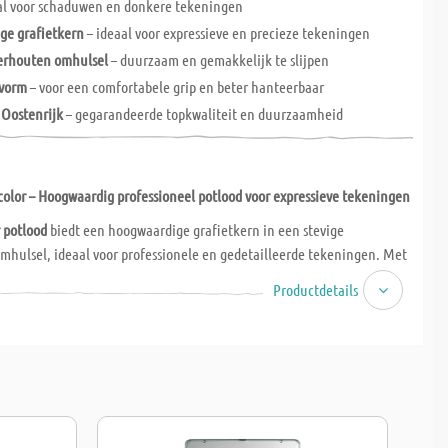
aal voor schaduwen en donkere tekeningen
ge grafietkern
– ideaal voor expressieve en precieze tekeningen
derhouten omhulsel
– duurzaam en gemakkelijk te slijpen
 vorm
– voor een comfortabele grip en beter hanteerbaar
 Oostenrijk
– gegarandeerde topkwaliteit en duurzaamheid
acolor – Hoogwaardig professioneel potlood voor expressieve tekeningen
 potlood
biedt een hoogwaardige grafietkern in een stevige
mhulsel, ideaal voor professionele en gedetailleerde tekeningen. Met
e breukbestendigheid en gemakkelijk te slijpen, is dit potlood perfect
Productdetails
s gebruik en duurzame kunstwerken. De
zeskantige vorm
zorgt voor een
grip en maakt nauwkeurig werken eenvoudiger. Met een
potlooddikte
 een
minedikte van 2,8 mm
ligt het potlood prettig in de hand en biedt
 als stevige lijnen.
Gemaakt in Oostenrijk
, staat dit potlood garant
e kwaliteit en betrouwbaarheid.
etacolor potlood
– een professioneel tekeninstrument dat perfect is