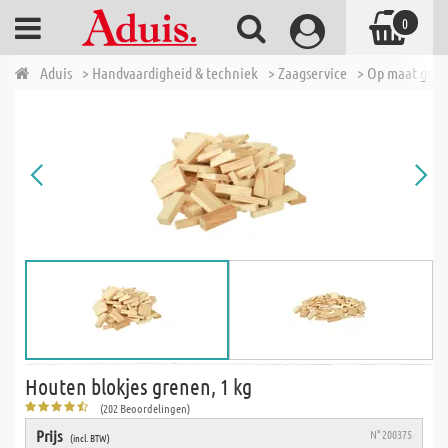
0
Aduis
> Handvaardigheid & techniek
> Zaagservice
> Op maat geza
Houten blokjes grenen, 1 kg
(202 Beoordelingen)
Prijs
N° 200375
(incl. BTW)