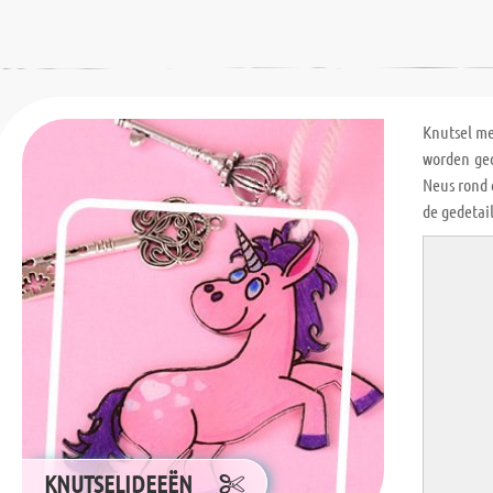
Knutsel m
worden ged
Neus rond 
de gedetai
KNUTSELIDEEËN