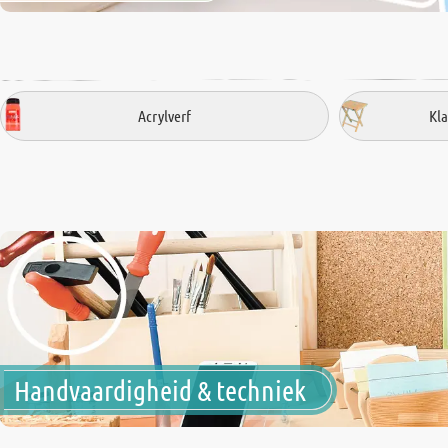
Acrylverf
Kl
Handvaardigheid & techniek