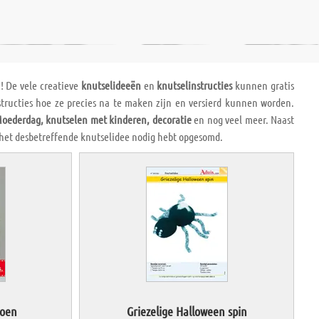
n! De vele creatieve
knutselideeën
en
knutselinstructies
kunnen gratis
structies hoe ze precies na te maken zijn en versierd kunnen worden.
Moederdag, knutselen met kinderen, decoratie
en nog veel meer. Naast
 het desbetreffende knutselidee nodig hebt opgesomd.
toen
Griezelige Halloween spin