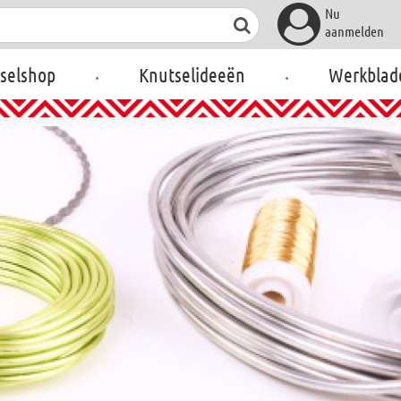
Nu
aanmelden
.
.
selshop
Knutselideeën
Werkblad