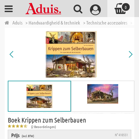
0
Aduis
> Handvaardigheid & techniek
> Technische accessoires
> Mo
Boek Krippen zum Selberbauen
(2 Beoordelingen)
Prijs
N° 410551
(incl. BTW)