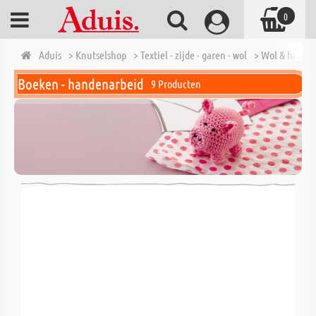
0
Aduis
> Knutselshop
> Textiel - zijde - garen - wol
> Wol & haakg
Boeken - handenarbeid
9 Producten