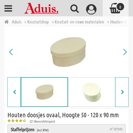
0
Aduis
> Knutselshop
> Knutsel- en ruwe materialen
> Houten doosj
Houten doosjes ovaal, Hoogte 50 - 120 x 90 mm
(21 Beoordelingen)
Staffelprijzen
N° 307040
(incl. BTW)