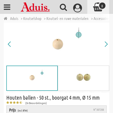
0
Aduis
> Knutselshop
> Knutsel- en ruwe materialen
> Accessoires 
Houten ballen - 50 st., boorgat 4 mm, Ø 15 mm
(56 Beoordelingen)
Prijs
N° 307208
(incl. BTW)