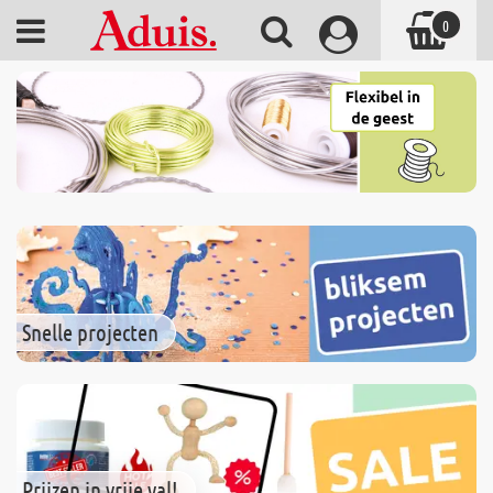
0
Snelle projecten
Prijzen in vrije val!