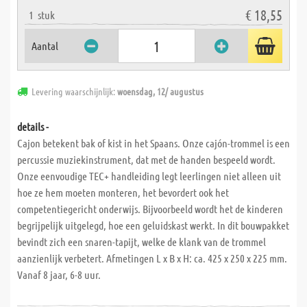
€ 18,55
1
stuk
Aantal
Levering waarschijnlijk:
woensdag, 12/ augustus
details -
Cajon betekent bak of kist in het Spaans. Onze cajón-trommel is een
percussie muziekinstrument, dat met de handen bespeeld wordt.
Onze eenvoudige TEC+ handleiding legt leerlingen niet alleen uit
hoe ze hem moeten monteren, het bevordert ook het
competentiegericht onderwijs. Bijvoorbeeld wordt het de kinderen
begrijpelijk uitgelegd, hoe een geluidskast werkt. In dit bouwpakket
bevindt zich een snaren-tapijt, welke de klank van de trommel
aanzienlijk verbetert. Afmetingen L x B x H: ca. 425 x 250 x 225 mm.
Vanaf 8 jaar, 6-8 uur.