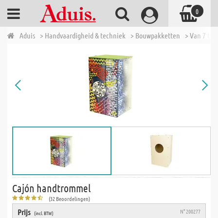
0
Aduis
> Handvaardigheid & techniek
> Bouwpakketten
> Van 7 tot 
Cajón handtrommel
(32 Beoordelingen)
Prijs
N° 200277
(incl. BTW)