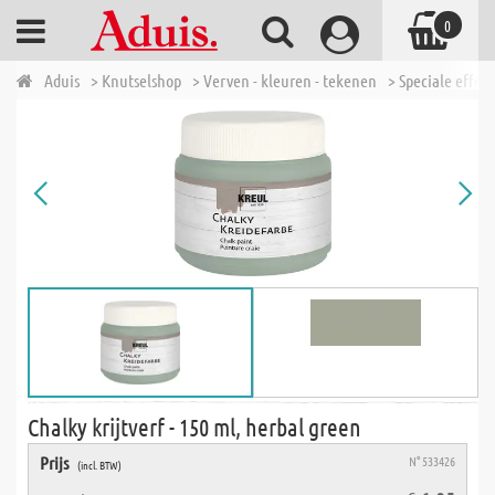
0
Aduis
> Knutselshop
> Verven - kleuren - tekenen
> Speciale effect
Chalky krijtverf - 150 ml, herbal green
Prijs
N° 533426
(incl. BTW)