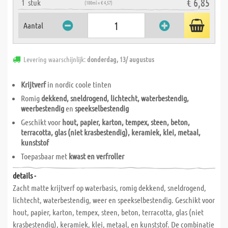
€ 6,85
1
stuk
(100ml = € 4,57)
Aantal
Levering waarschijnlijk:
donderdag, 13/ augustus
Krijtverf
in nordic coole tinten
Romig
dekkend, sneldrogend, lichtecht, waterbestendig,
weerbestendig
en
speekselbestendig
Geschikt voor
hout, papier, karton, tempex, steen, beton,
terracotta, glas (niet krasbestendig), keramiek, klei, metaal,
kunststof
Toepasbaar met
kwast en verfroller
details -
Zacht matte krijtverf op waterbasis, romig dekkend, sneldrogend,
lichtecht, waterbestendig, weer en speekselbestendig. Geschikt voor
hout, papier, karton, tempex, steen, beton, terracotta, glas (niet
krasbestendig), keramiek, klei, metaal, en kunststof. De combinatie