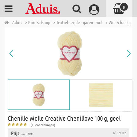
0
Aduis
> Knutselshop
> Textiel - zijde - garen - wol
> Wol & haakgar
Chenille Wolle Creative Chenillove 100 g, geel
(1 Beoordelingen)
Prijs
N° 921102
(incl. BTW)