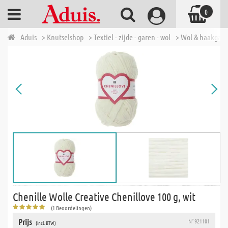
0
Aduis
> Knutselshop
> Textiel - zijde - garen - wol
> Wol & haakgar
Chenille Wolle Creative Chenillove 100 g, wit
(1 Beoordelingen)
Prijs
N° 921101
(incl. BTW)