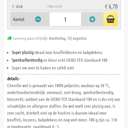
€ 6,70
1
stuk
(100g = € 6,70)
Aantal
Levering waarschijnlijk:
donderdag, 13/ augustus
Super pluizig
ideaal voor knuffeldieren en babydekens
Speekselbestendig
en kleur echt OEKO-TEX standaard 100
Super om mee te haken en rafelt niet
details -
Chenille wol is gemaakt van 100% polyester, wasbaar op 30 °C,
onderhoudsvriendelijk, vormvast, snel droog, speekselbestendig,
kleurecht, voldoet aan de OEKO-TEX Standaard 100 en is dus vrij van
schadelijke en allergene stoffen. De wol voelt zeer pluizig aan, is
zeer zacht, kriebelt niet op de huid en is daarom ideaal voor
knuffels, kussens, babydekens en nog veel meer. 100 g zijn ca. 110
m looplengete, naaldmaat 4 - 5.