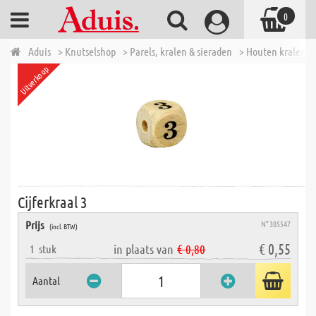
0
Aduis
> Knutselshop
> Parels, kralen & sieraden
> Houten kralen
Uitverkoop
Cijferkraal 3
Prijs
N° 305547
(incl. BTW)
€ 0,55
in plaats van
€ 0,80
1
stuk
Aantal