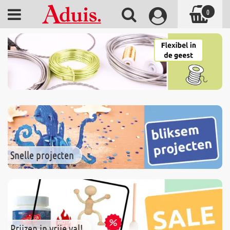
0
Snelle projecten
Prijzen in vrije val!