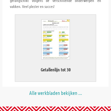
gerangschikt volgens de verschillende onderwerpen en
vakken. Veel plezier en succes!
Opte
Getallenlijn tot 30
Alle werkbladen bekijken ...