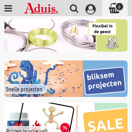
0
Snelle projecten
Prijzen in vrije val!