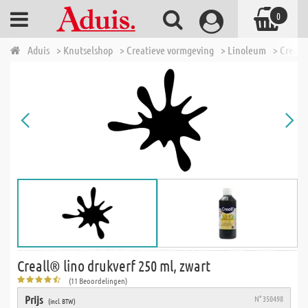
0
Aduis
> Knutselshop
> Creatieve vormgeving
> Linoleum
> Creall
Creall® lino drukverf 250 ml, zwart
(11 Beoordelingen)
Prijs
N° 350498
(incl. BTW)