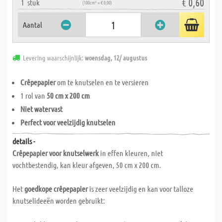
€ 0,60
1
stuk
(100cm² = € 0,00)
Aantal
Levering waarschijnlijk:
woensdag, 12/ augustus
Crêpepapier
om te knutselen en te versieren
1 rol van
50 cm x 200 cm
Niet watervast
Perfect voor veelzijdig knutselen
details -
Crêpepapier voor knutselwerk
in effen kleuren, niet
vochtbestendig, kan kleur afgeven, 50 cm x 200 cm.
Het
goedkope crêpepapier
is zeer veelzijdig en kan voor talloze
knutselideeën worden gebruikt: