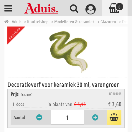
0
Aduis
> Knutselshop
> Modelleren & keramiek
> Glazuren
> Decor
Uitverkoop
Decoratieverf voor keramiek 30 ml, varengroen
Prijs
N° 604063
(incl. BTW)
€ 3,60
in plaats van
€ 5,15
1
doos
Aantal