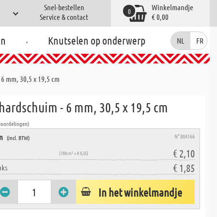
Snel-bestellen
Winkelmandje
0
Service & contact
€ 0,00
.
en
Knutselen op onderwerp
NL
FR
6 mm, 30,5 x 19,5 cm
hardschuim - 6 mm, 30,5 x 19,5 cm
eoordelingen)
en
N° 804166
(incl. BTW)
€ 2,10
(100cm² = € 0,35)
€ 1,85
uks
In het winkelmandje