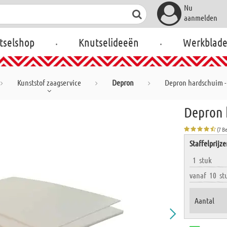
Nu
aanmelden
.
.
tselshop
Knutselideeën
Werkblad
Kunststof zaagservice
Depron
Depron hardschuim - 
Depron 
(7 B
Staffelprijz
1
stuk
vanaf
10
st
Aantal