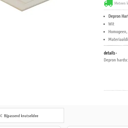
Meteen l
Depron Ha
Wit
Homogeen, 
Materiaald
details -
Depron hardsc
Bijpassend knutselidee