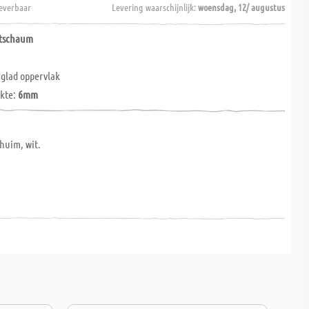
everbaar
Levering waarschijnlijk:
woensdag, 12/ augustus
rtschaum
glad oppervlak
ikte:
6mm
huim, wit.