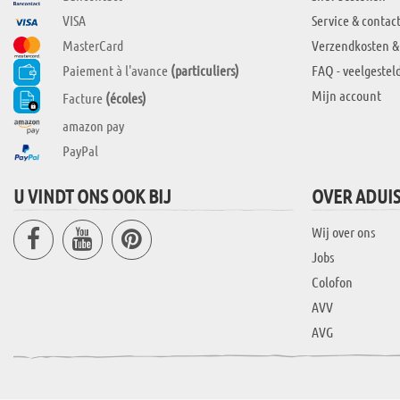
VISA
Service & contac
MasterCard
Verzendkosten &
Paiement à l'avance
(particuliers)
FAQ - veelgestel
Mijn account
Facture
(écoles)
amazon pay
PayPal
U VINDT ONS OOK BIJ
OVER ADUI
Wij over ons
Jobs
Colofon
AVV
AVG