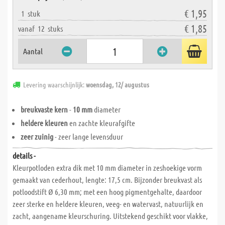
€ 1,95
1
stuk
€ 1,85
vanaf
12
stuks
Aantal
Levering waarschijnlijk:
woensdag, 12/ augustus
breukvaste kern
-
10 mm
diameter
heldere kleuren
en zachte kleurafgifte
zeer zuinig
- zeer lange levensduur
details -
Kleurpotloden extra dik met 10 mm diameter in zeshoekige vorm
gemaakt van cederhout, lengte: 17,5 cm. Bijzonder breukvast als
potloodstift Ø 6,30 mm; met een hoog pigmentgehalte, daardoor
zeer sterke en heldere kleuren, veeg- en watervast, natuurlijk en
zacht, aangename kleurschuring. Uitstekend geschikt voor vlakke,