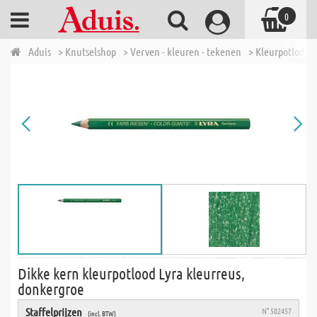
0
Aduis
> Knutselshop
> Verven - kleuren - tekenen
> Kleurpotloden
Dikke kern kleurpotlood Lyra kleurreus,
donkergroe
Staffelprijzen
N° 502457
(incl. BTW)