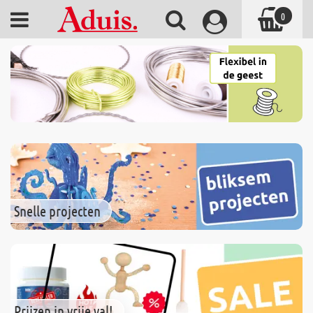
0
Snelle projecten
Prijzen in vrije val!