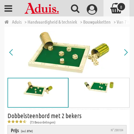
0
Aduis
> Handvaardigheid & techniek
> Bouwpakketten
> Van 7 tot 
Dobbelsteenbord met 2 bekers
(73 Beoordelingen)
Prijs
N° 200184
(incl. BTW)