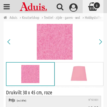
0
Aduis
> Knutselshop
> Textiel - zijde - garen - wol
> Hobbystoffen
Drukvilt 30 x 45 cm, roze
Prijs
N° 921831
(incl. BTW)