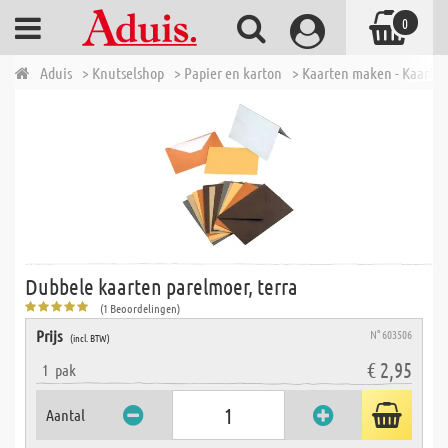
0
Aduis
> Knutselshop
> Papier en karton
> Kaarten maken - Kaarte
Dubbele kaarten parelmoer, terra
(1 Beoordelingen)
Prijs
N° 603506
(incl. BTW)
€ 2,95
1
pak
Aantal