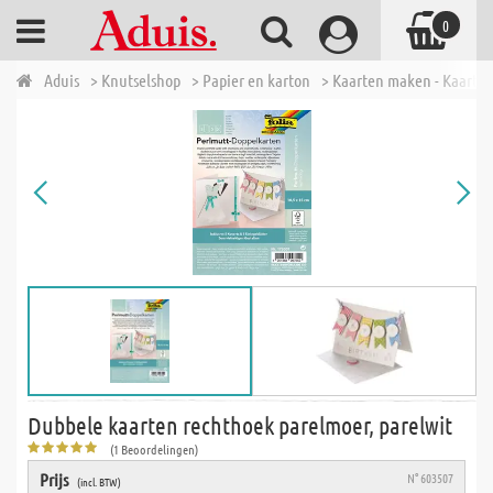
0
Aduis
> Knutselshop
> Papier en karton
> Kaarten maken - Kaarte
Dubbele kaarten rechthoek parelmoer, parelwit
(1 Beoordelingen)
Prijs
N° 603507
(incl. BTW)