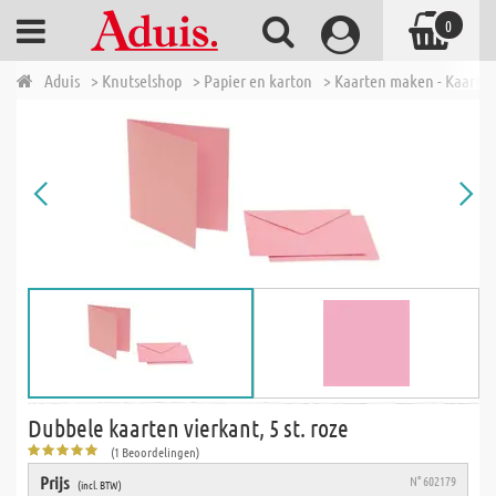
0
Aduis
> Knutselshop
> Papier en karton
> Kaarten maken - Kaarte
Dubbele kaarten vierkant, 5 st. roze
(1 Beoordelingen)
Prijs
N° 602179
(incl. BTW)