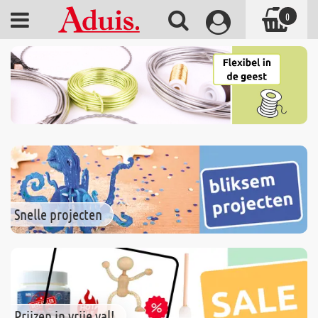
0
Snelle projecten
Prijzen in vrije val!