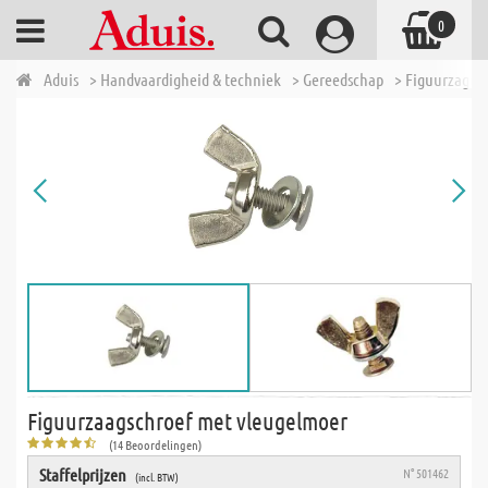
0
Aduis
> Handvaardigheid & techniek
> Gereedschap
> Figuurzagen
Figuurzaagschroef met vleugelmoer
(14 Beoordelingen)
Staffelprijzen
N° 501462
(incl. BTW)