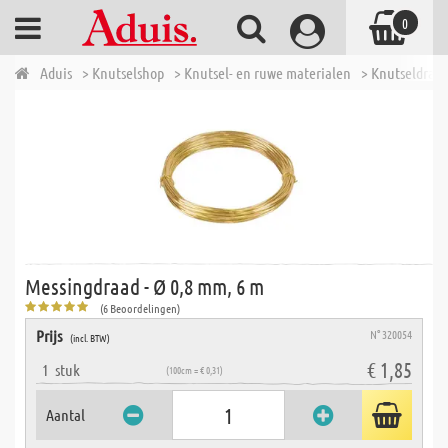
0
Aduis
> Knutselshop
> Knutsel- en ruwe materialen
> Knutseldraad
Messingdraad - Ø 0,8 mm, 6 m
(6 Beoordelingen)
Prijs
N° 320054
(incl. BTW)
€ 1,85
1
stuk
(100cm = € 0,31)
Aantal