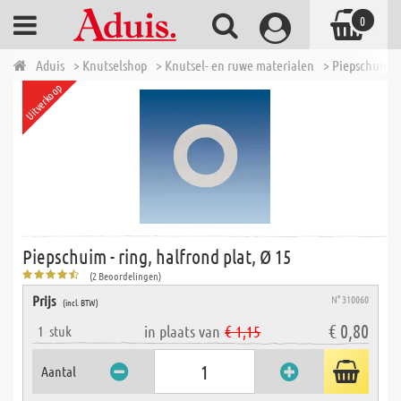
0
Aduis
> Knutselshop
> Knutsel- en ruwe materialen
> Piepschuim 
Uitverkoop
Piepschuim - ring, halfrond plat, Ø 15
(2 Beoordelingen)
Prijs
N° 310060
(incl. BTW)
€ 0,80
in plaats van
€ 1,15
1
stuk
Aantal