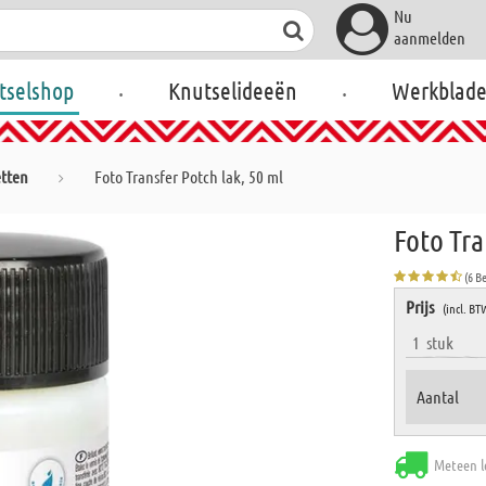
Nu
aanmelden
.
.
tselshop
Knutselideeën
Werkblad
etten
Foto Transfer Potch lak, 50 ml
Foto Tra
(6 B
Prijs
(incl. BT
1
stuk
Aantal
Meteen l