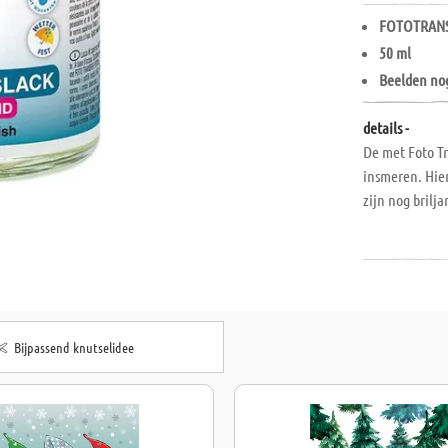
FOTOTRAN
50 ml
Beelden nog
details -
De met Foto Tr
insmeren. Hier
zijn nog brilj
Bijpassend knutselidee