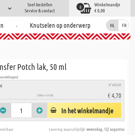
Snel-bestellen
Winkelmandje
0
Service & contact
€ 0,00
.
en
Knutselen op onderwerp
NL
FR
nsfer Potch lak, 50 ml
eoordelingen)
N° 603289
W)
€ 4,70
(100ml = € 9,40)
In het winkelmandje
everbaar
Levering waarschijnlijk:
woensdag, 12/ augustus