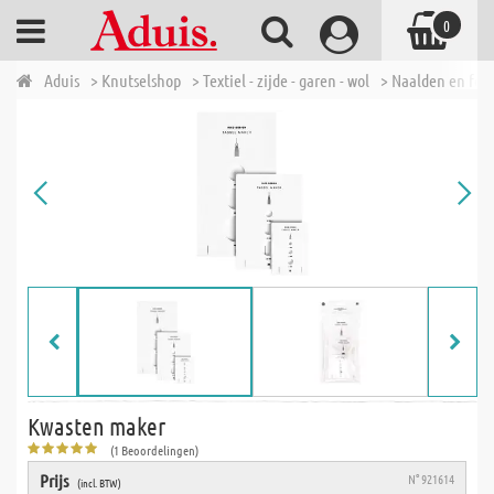
0
Aduis
> Knutselshop
> Textiel - zijde - garen - wol
> Naalden en fou
Kwasten maker
(1 Beoordelingen)
Prijs
N° 921614
(incl. BTW)