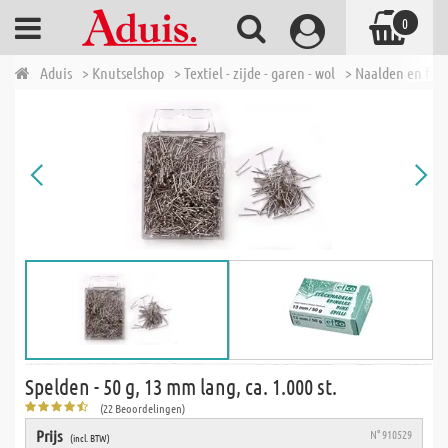
0
Aduis
> Knutselshop
> Textiel - zijde - garen - wol
> Naalden en fou
Spelden - 50 g, 13 mm lang, ca. 1.000 st.
(22 Beoordelingen)
Prijs
N° 910529
(incl. BTW)