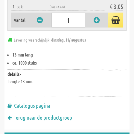
€ 3,05
1
pak
(100g = € 6,10)
Aantal
Levering waarschijnlijk:
dinsdag, 11/ augustus
13 mm lang
ca. 1000 stuks
details -
Lengte 13 mm.
Catalogus pagina
Terug naar de productgroep