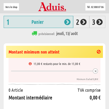
Vers le shop
Tél. 02 808 87 86
1
2
3
Panier
jeudi, 13/ août
prévisionnel:
Montant minimum non atteint
15,00 € restants pour le min. de 15,00 €
Minimum d'achat
15,00 €
0 Article
TVA comprise
Montant intermédiaire
0,00 €