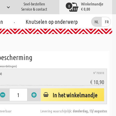
Snel-bestellen
Winkelmandje
0
Service & contact
€ 0,00
.
en
Knutselen op onderwerp
NL
FR
bescherming
Beoordelingen)
N° 703818
W)
€ 10,90
In het winkelmandje
everbaar
Levering waarschijnlijk:
donderdag, 13/ augustus