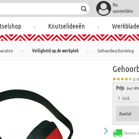
Nu
aanmelden
.
.
tselshop
Knutselideeën
Werkblad
paraten
Veiligheid op de werkplek
Gehoorbescherming
Gehoor
(21 
Prijs
(incl. BT
1
stuk
Aantal
Meteen l