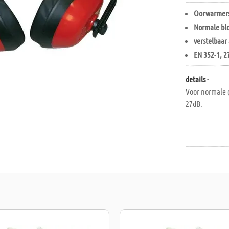
Oorwarmer
Normale blo
verstelbaar
EN 352-1, 2
details -
Voor normale g
27dB.