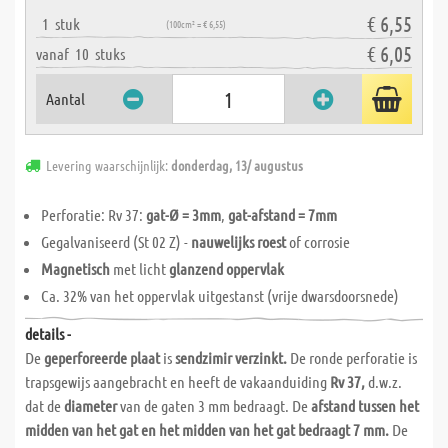
€ 6,55
1
stuk
(100cm² = € 6,55)
€ 6,05
vanaf
10
stuks
Aantal
Levering waarschijnlijk:
donderdag, 13/ augustus
Perforatie: Rv 37:
gat-Ø = 3mm
,
gat-afstand = 7mm
Gegalvaniseerd (St 02 Z) -
nauwelijks roest
of corrosie
Magnetisch
met licht
glanzend oppervlak
Ca. 32% van het oppervlak uitgestanst (vrije dwarsdoorsnede)
details -
De
geperforeerde plaat
is
sendzimir verzinkt.
De ronde perforatie is
trapsgewijs aangebracht en heeft de vakaanduiding
Rv 37,
d.w.z.
dat de
diameter
van de gaten 3 mm bedraagt. De
afstand tussen het
midden van het gat en het midden van het gat bedraagt 7 mm.
De