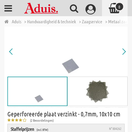
0
Aduis
> Handvaardigheid & techniek
> Zaagservice
> Metaal zaags
Geperforeerde plaat verzinkt - 0,7mm, 10x10 cm
(2 Beoordelingen)
Staffelprijzen
N° 804262
(incl. BTW)