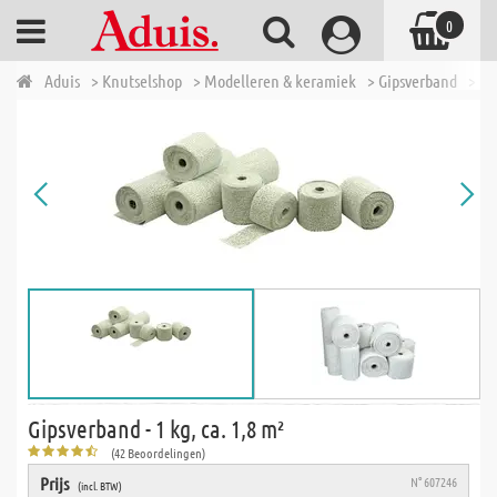
0
Aduis
> Knutselshop
> Modelleren & keramiek
> Gipsverband
> Gi
Gipsverband - 1 kg, ca. 1,8 m²
(42 Beoordelingen)
Prijs
N° 607246
(incl. BTW)