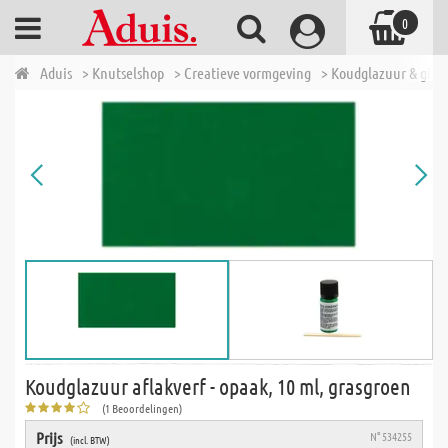
0
Aduis
> Knutselshop
> Creatieve vormgeving
> Koudglazuur & giet
Koudglazuur aflakverf - opaak, 10 ml, grasgroen
(1 Beoordelingen)
Prijs
N° 534255
(incl. BTW)