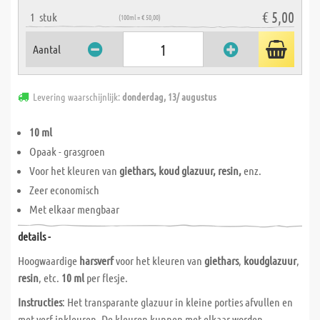
€ 5,00
1
stuk
(100ml = € 50,00)
Aantal
Levering waarschijnlijk:
donderdag, 13/ augustus
10 ml
Opaak - grasgroen
Voor het kleuren van
giethars, koud glazuur, resin,
enz.
Zeer economisch
Met elkaar mengbaar
details -
Hoogwaardige
harsverf
voor het kleuren van
giethars
,
koudglazuur
,
resin
, etc.
10 ml
per flesje.
Instructies
: Het transparante glazuur in kleine porties afvullen en
met verf inkleuren. De kleuren kunnen met elkaar worden