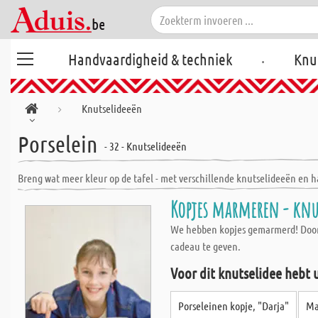
.
Handvaardigheid & techniek
Knu
Knutselideeën
Porselein
- 32 - Knutselideeën
Breng wat meer kleur op de tafel - met verschillende knutselideeën en 
Kopjes marmeren - kn
We hebben kopjes gemarmerd! Door z
cadeau te geven.
Voor dit knutselidee hebt 
Porseleinen kopje, "Darja"
Ma