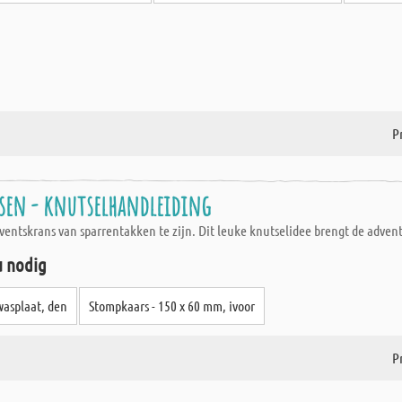
Pr
sen - knutselhandleiding
adventskrans van sparrentakken te zijn. Dit leuke knutselidee brengt de advent
u nodig
wasplaat, den
Stompkaars - 150 x 60 mm, ivoor
Pr