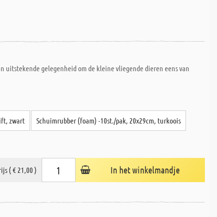
en uitstekende gelegenheid om de kleine vliegende dieren eens van
ift, zwart
Schuimrubber (foam) -10st./pak, 20x29cm, turkoois
In het winkelmandje
ijs ( € 21,00 )