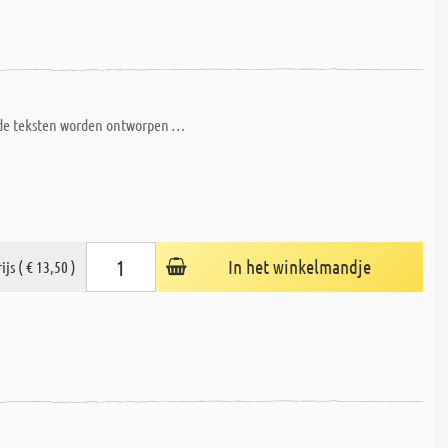
ende teksten worden ontworpen …
In het winkelmandje
ijs ( € 13,50 )