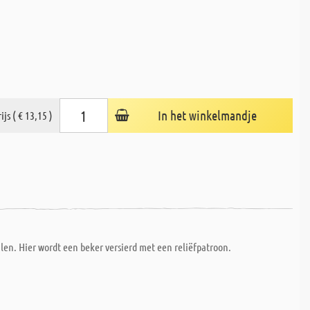
In het winkelmandje
ijs ( € 13,15 )
n. Hier wordt een beker versierd met een reliëfpatroon.