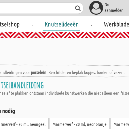
Nu
aanmelden
.
.
tselshop
Knutselideeën
Werkblad
handleidingen voor
porselein
. Beschilder en beplak kopjes, borden of vazen​​.
utselhandleiding
e af te plakken ontstaan individuele kunstwerken die niet alleen een friss
u nodig
rmerverf - 20 ml, neongeel
Marmerverf - 20 ml, neonoranje
Marmerve