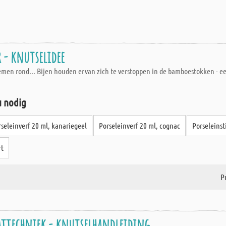
r - knutselidee
emen rond... Bijen houden ervan zich te verstoppen in de bamboestokken - e
u nodig
rseleinverf 20 ml, kanariegeel
Porseleinverf 20 ml, cognac
Porseleinst
rt
Pr
pattechniek - knutselhandleiding