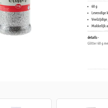
60 g
Levendige 
Veelzijdige
Makkelijk 
details -
Glitter 60 g m