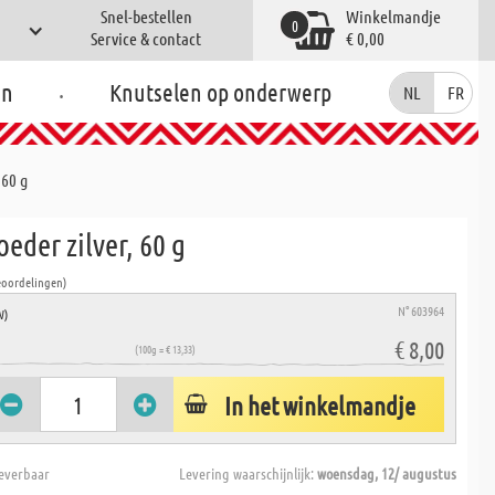
Snel-bestellen
Winkelmandje
0
Service & contact
€ 0,00
.
en
Knutselen op onderwerp
NL
FR
 60 g
oeder zilver, 60 g
eoordelingen)
N° 603964
W)
€ 8,00
(100g = € 13,33)
In het winkelmandje
everbaar
Levering waarschijnlijk:
woensdag, 12/ augustus