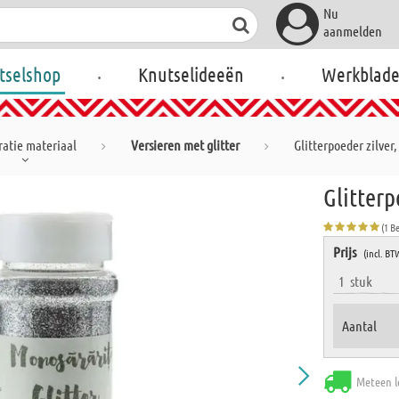
Nu
aanmelden
.
.
tselshop
Knutselideeën
Werkblad
atie materiaal
Versieren met glitter
Glitterpoeder zilver,
Glitterp
(1 B
Prijs
(incl. BT
1
stuk
Aantal
Meteen l