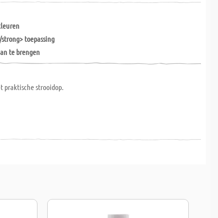
kleuren
 /strong> toepassing
aan te brengen
et praktische strooidop.