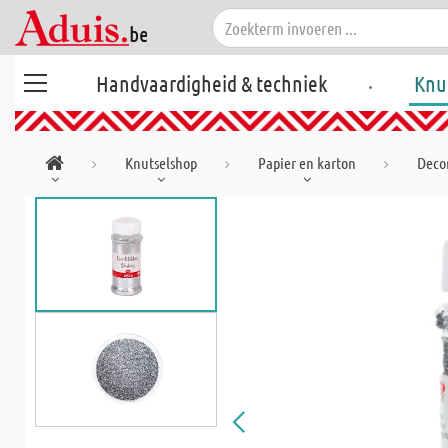
.
Handvaardigheid & techniek
Knu
Knutselshop
Papier en karton
Decor