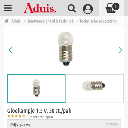
0
Aduis
> Handvaardigheid & techniek
> Technische accessoires
> El
Gloeilampje 1,5 V, 50 st./pak
(15 Beoordelingen)
Prijs
N° 703006
(incl. BTW)