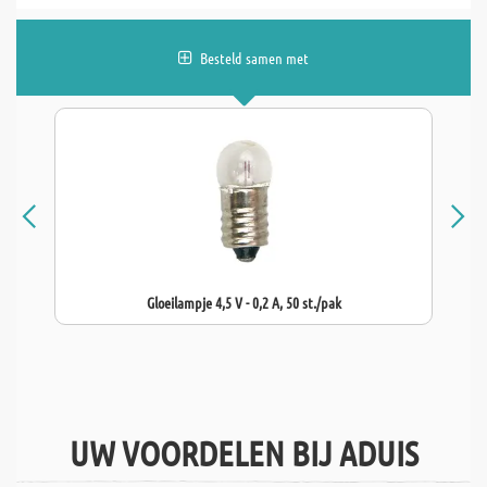
Besteld samen met
Gloeilampje 4,5 V - 0,2 A, 50 st./pak
UW VOORDELEN BIJ ADUIS